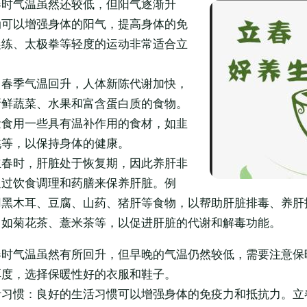
春时气温虽然还较低，但阳气逐渐升
动可以增强身体的阳气，提高身体的免
晨练、太极拳等轻度的运动非常适合立
：春季气温回升，人体新陈代谢加快，
新鲜蔬菜、水果和富含蛋白质的食物。
量食用一些具有温补作用的食材，如韭
桃等，以保持身体的健康。
立春时，肝脏处于恢复期，因此养肝非
通过饮食调理和药膳来保养肝脏。例
用黑木耳、豆腐、山药、猪肝等食物，以帮助肝脏排毒、养肝
，如菊花茶、薏米茶等，以促进肝脏的代谢和解毒功能。
春时气温虽然有所回升，但早晚的气温仍然较低，需要注意保
厚度，选择保暖性好的衣服和鞋子。
活习惯：良好的生活习惯可以增强身体的免疫力和抵抗力。立