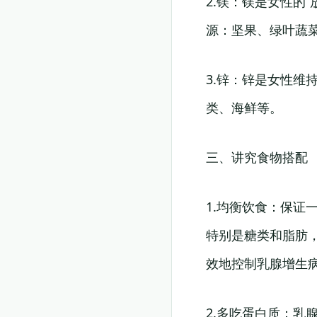
2.镁：镁是女性的
源：坚果、绿叶蔬
3.锌：锌是女性
类、海鲜等。
三、讲究食物搭配
1.均衡饮食：保
特别是糖类和脂肪
效地控制乳腺增生
2.多吃蛋白质：