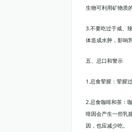
生物可利用矿物质
3.不要吃过于咸
体造成水肿，影响
五、忌口和警示
1.忌食荤腥：荤
2.忌食咖啡和茶
啡因会产生一些乳
因，也应减少吃。