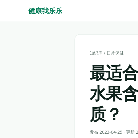
健康我乐乐
知识库
/
日常保健
最适合
水果
质？
发布 2023-04-25 · 更新