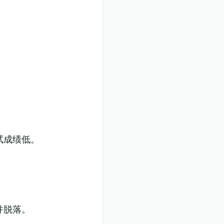
试成绩低。
并脱落。