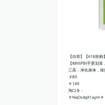
【自营】【618抢购
【88VIP到手更
三高，净化身体，保
￥
89
￥149
淘口令：
￥NqOcdqX1aym￥
复制淘口令