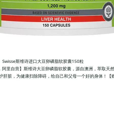
】Swisse斯维诗进口大豆卵磷脂软胶囊150粒
划算，阿里自营】斯维诗大豆卵磷脂软胶囊，源自澳洲，萃取天
护肝脏，为健康扫除障碍，给自己和父母一个好的身体！【