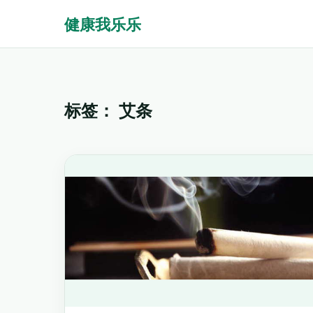
健康我乐乐
标签：
艾条