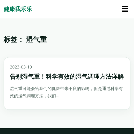
☰
健康我乐乐
标签：
湿气重
2023-03-19
告别湿气重！科学有效的湿气调理方法详解
湿气重可能会给我们的健康带来不良的影响，但是通过科学有
效的湿气调理方法，我们…