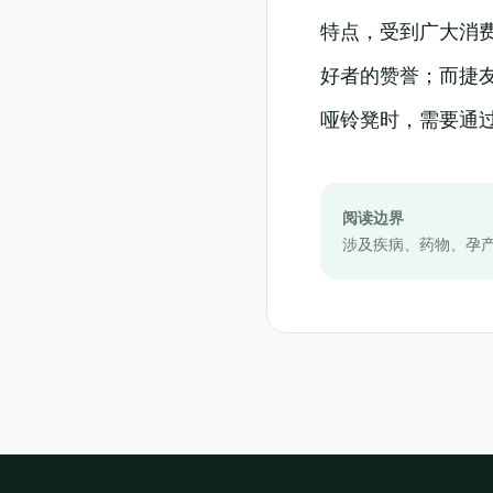
特点，受到广大消
好者的赞誉；而捷
哑铃凳时，需要通
阅读边界
涉及疾病、药物、孕