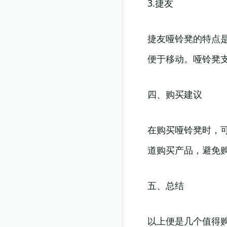
3.捷友
捷友哑铃凳的特点
便于移动。哑铃凳
四、购买建议
在购买哑铃凳时，
道购买产品，避免
五、总结
以上便是几个值得