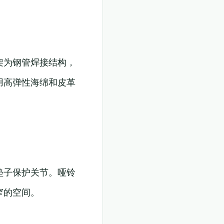
架为钢管焊接结构，
用高弹性海绵和皮革
垫子保护关节。哑铃
窄的空间。