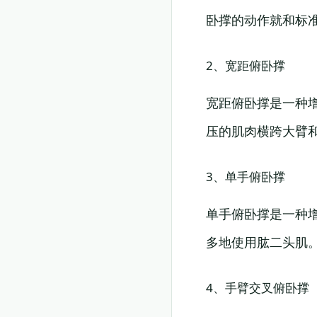
卧撑的动作就和标
2、宽距俯卧撑
宽距俯卧撑是一种
压的肌肉横跨大臂
3、单手俯卧撑
单手俯卧撑是一种
多地使用肱二头肌
4、手臂交叉俯卧撑