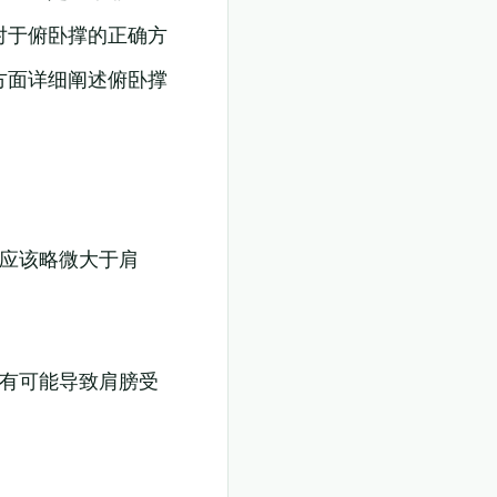
对于俯卧撑的正确方
方面详细阐述俯卧撑
掌应该略微大于肩
样有可能导致肩膀受