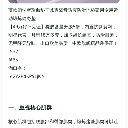
薄款初学者瑜伽垫子减震隔音防震防滑地垫家用专用运
动锻炼健身垫
【49万好评见证】橡胶含量升级5倍，内置抗撕裂网，
明星代言，月销18万多套，加厚超长超宽，防滑耐磨，
无甲醛无异味，出口欧美品质，中欧旗舰店品质保证！
￥
32
￥35
淘口令：
￥2Y2PdKP9LjK￥
复制淘口令
领券购买
一、重视核心肌群
核心肌群包括腰腹部和臀部肌肉，锻炼这些肌肉可以让