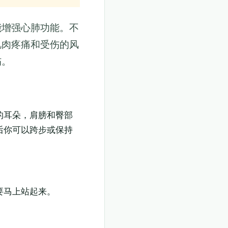
能增强心肺功能。不
肌肉疼痛和受伤的风
伤。
的耳朵，肩膀和臀部
后你可以跨步或保持
要马上站起来。