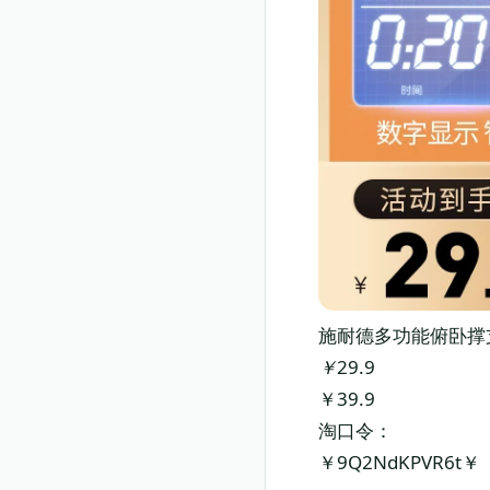
施耐德多功能俯卧撑
￥
29.9
￥39.9
淘口令：
￥9Q2NdKPVR6t￥