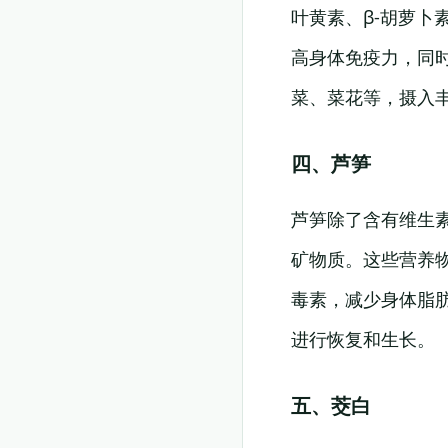
叶黄素、β-胡萝卜
高身体免疫力，同
菜、菜花等，摄入
四、芦笋
芦笋除了含有维生素
矿物质。这些营养
毒素，减少身体脂
进行恢复和生长。
五、茭白