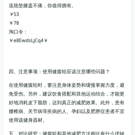
送跪垫膝盖不痛，你值得拥有。
￥
53
￥78
淘口令：
￥e8EwdsLjCq4￥
复制淘口令
领券购买
四、注意事项：使用健腹轮应该注意哪些问题？
在使用健腹轮时，要注意身体姿势和缓慢掌握力度，避
免受伤。另外，建议饮食搭配和其他运动结合，才能更
好地消耗皮下脂肪，达到真正的减肥效果。此外，患有
腰椎病、关节病等疾病的人、孕妇以及肥胖症患者不宜
使用该健身器材。
五、对比研究：健腹轮和其他减肥方法相比有什么优缺