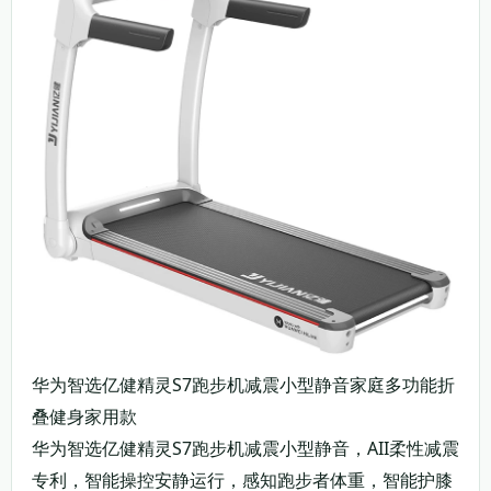
华为智选亿健精灵S7跑步机减震小型静音家庭多功能折
叠健身家用款
华为智选亿健精灵S7跑步机减震小型静音，AII柔性减震
专利，智能操控安静运行，感知跑步者体重，智能护膝