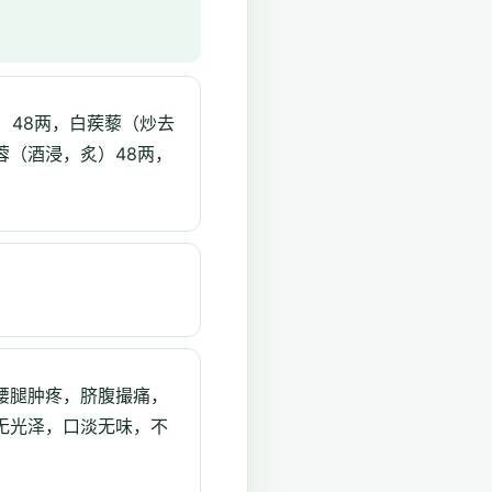
）48两，白蒺藜（炒去
蓉（酒浸，炙）48两，
腰腿肿疼，脐腹撮痛，
无光泽，口淡无味，不