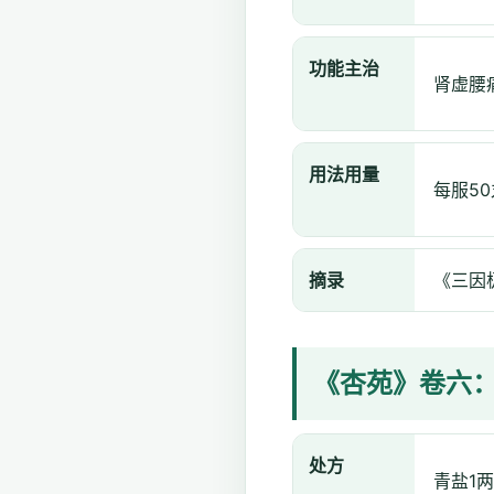
功能主治
肾虚腰
用法用量
每服5
摘录
《三因
《杏苑》卷六
处方
青盐1