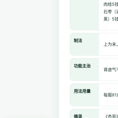
肉桂5
石枣（
蒸）5
制法
上为末
功能主治
肾虚气
用法用量
每服8
摘录
《杏苑