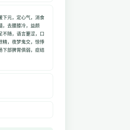
暖下元，定心气，消食
髓，去腰膝冷，益颜
足不随，语言蹇涩，口
泄精，夜梦鬼交，惊悸
肠下部脾胃俱弱，症结