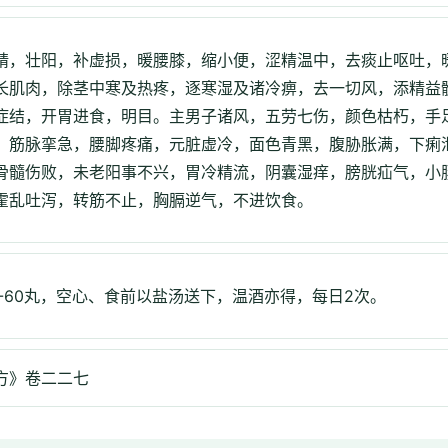
精，壮阳，补虚损，暖腰膝，缩小便，涩精温中，去痰止呕吐，
长肌肉，除茎中寒及热疼，逐寒湿及诸冷痹，去一切风，添精益
症结，开胃进食，明目。主男子诸风，五劳七伤，颜色枯朽，手
，筋脉挛急，腰脚疼痛，元脏虚冷，面色青黑，腹胁胀满，下痢
骨髓伤败，未老阳事不兴，胃冷精流，阴囊湿痒，膀胱疝气，小
霍乱吐泻，转筋不止，胸膈逆气，不进饮食。
0-60丸，空心、食前以盐汤送下，温酒亦得，每日2次。
方》卷二二七