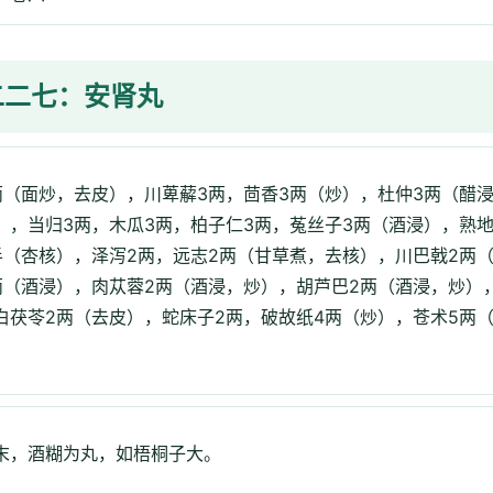
二二七：安肾丸
两（面炒，去皮），川萆薢3两，茴香3两（炒），杜仲3两（醋
），当归3两，木瓜3两，柏子仁3两，菟丝子3两（酒浸），熟
半（杏核），泽泻2两，远志2两（甘草煮，去核），川巴戟2两
两（酒浸），肉苁蓉2两（酒浸，炒），胡芦巴2两（酒浸，炒）
白茯苓2两（去皮），蛇床子2两，破故纸4两（炒），苍术5两
末，酒糊为丸，如梧桐子大。