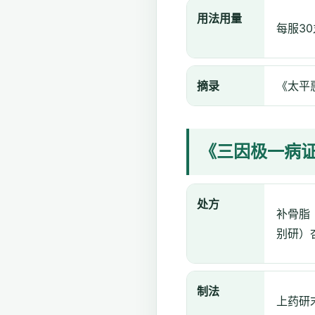
用法用量
每服3
摘录
《太平
《三因极一病
处方
补骨脂
别研）
制法
上药研