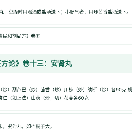
0丸，空腹时用温酒或盐汤送下；小肠气者，用炒茴香盐酒送下。
惠民和剂局方》卷五
证方论》卷十三：安肾丸
（炒）葫芦巴（炒）茴香（炒）川楝（炒）续断（炒）各90克 
杏仁（如上法）山药（炒，切）茯苓各60克
末，蜜为丸，如梧桐子大。