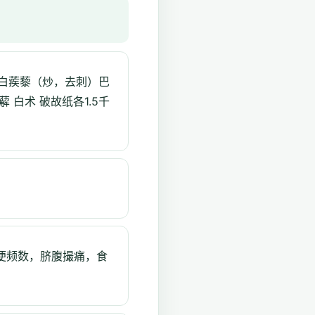
）白蒺藜（炒，去刺）巴
白术 破故纸各1.5千
便频数，脐腹撮痛，食