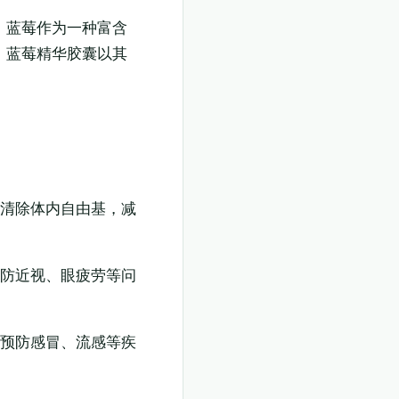
，蓝莓作为一种富含
，蓝莓精华胶囊以其
效清除体内自由基，减
预防近视、眼疲劳等问
，预防感冒、流感等疾