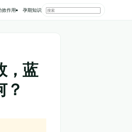
功效作用
孕期知识
效，蓝
何？