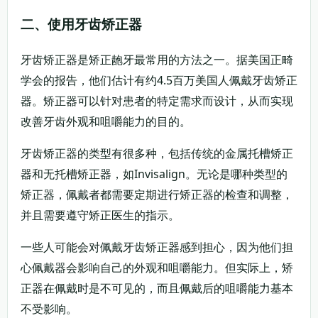
二、使用牙齿矫正器
牙齿矫正器是矫正龅牙最常用的方法之一。据美国正畸
学会的报告，他们估计有约4.5百万美国人佩戴牙齿矫正
器。矫正器可以针对患者的特定需求而设计，从而实现
改善牙齿外观和咀嚼能力的目的。
牙齿矫正器的类型有很多种，包括传统的金属托槽矫正
器和无托槽矫正器，如Invisalign。无论是哪种类型的
矫正器，佩戴者都需要定期进行矫正器的检查和调整，
并且需要遵守矫正医生的指示。
一些人可能会对佩戴牙齿矫正器感到担心，因为他们担
心佩戴器会影响自己的外观和咀嚼能力。但实际上，矫
正器在佩戴时是不可见的，而且佩戴后的咀嚼能力基本
不受影响。