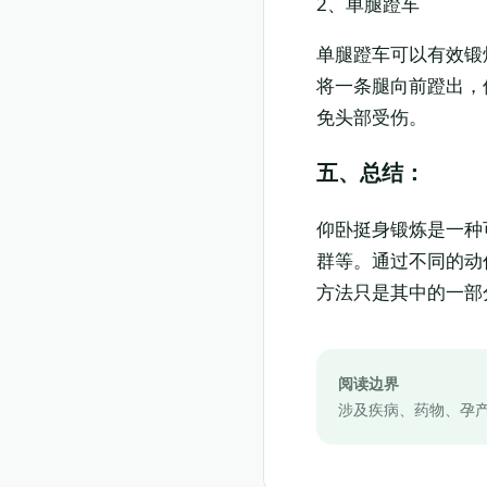
2、单腿蹬车
单腿蹬车可以有效锻
将一条腿向前蹬出，
免头部受伤。
五、总结：
仰卧挺身锻炼是一种
群等。通过不同的动
方法只是其中的一部
阅读边界
涉及疾病、药物、孕