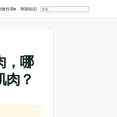
功效作用
孕期知识
肉，哪
肌肉？